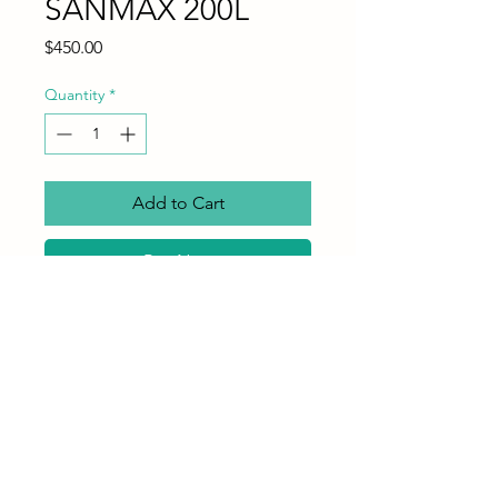
SANMAX 200L
Price
$450.00
Quantity
*
Add to Cart
Buy Now
Práctica, eficiente y con el espacio
ideal para el uso diario. La
Refrigeradora SANMAX de 200 litros
ofrece excelente rendimiento y un
diseño confiable para tu hogar o
negocio.
✨ Características principales:
🧊
Capacidad neta: 195 L
–